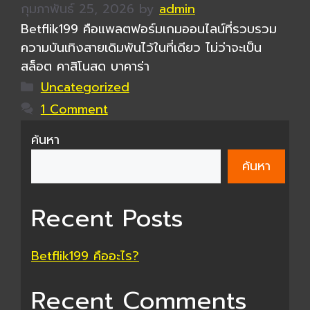
กุมภาพันธ์ 25, 2026
by
admin
Betflik199 คือแพลตฟอร์มเกมออนไลน์ที่รวบรวม
ความบันเทิงสายเดิมพันไว้ในที่เดียว ไม่ว่าจะเป็น
สล็อต คาสิโนสด บาคาร่า
Categories
Uncategorized
1 Comment
ค้นหา
ค้นหา
Recent Posts
Betflik199 คืออะไร?
Recent Comments